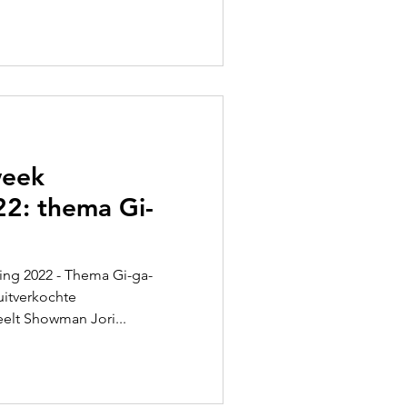
week
22: thema Gi-
ing 2022 - Thema Gi-ga-
uitverkochte
elt Showman Jori...