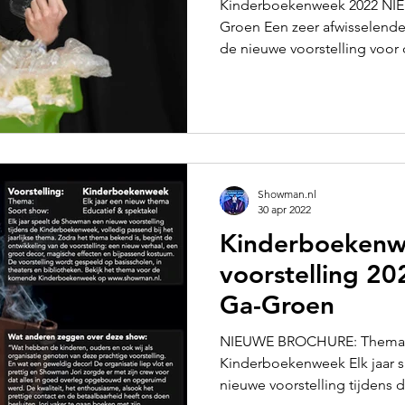
Kinderboekenweek 2022 NIEU
Groen Een zeer afwisselende 
de nieuwe voorstelling voor d
Showman.nl
30 apr 2022
Kinderboeken
voorstelling 20
Ga-Groen
NIEUWE BROCHURE: Thema v
Kinderboekenweek Elk jaar speelt de Showman een
nieuwe voorstelling tijdens 