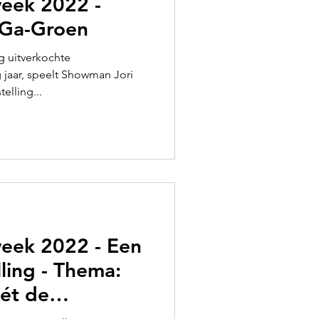
eek 2022 -
i-Ga-Groen
g uitverkochte
jaar, speelt Showman Jori
elling...
eek 2022 - Een
ling - Thema:
ét de