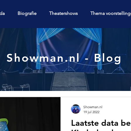
da
Biografie
Theatershows
Thema voorstellin
Showman.nl - Blog
Showman.nl
19 jul 2022
Laatste data be