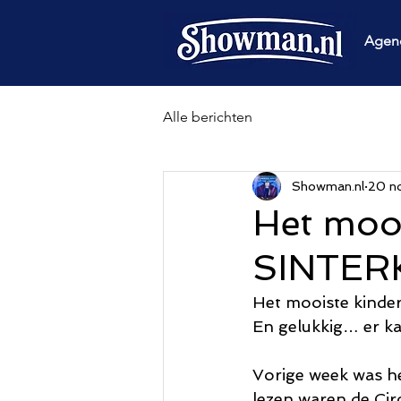
Agen
Alle berichten
Showman.nl
20 n
Het mooi
SINTER
Het mooiste kinde
En gelukkig… er ka
Vorige week was het
lezen waren de Cir