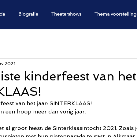
da
Biografie
Theatershows
Thema voorstellin
ov 2021
ste kinderfeest van het 
KLAAS!
rfeest van het jaar: SINTERKLAAS!
n een hoop meer dan vorig jaar.
 al groot feest: de Sinterklaasintocht 2021. Zoals 
cuspieten met hun pietenparade te gast in Alkmaar