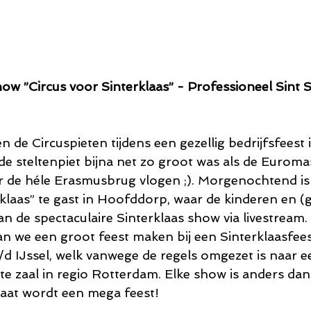
how ”Circus voor Sinterklaas” - Professioneel Sint
 de Circuspieten tijdens een gezellig bedrijfsfeest 
 steltenpiet bijna net zo groot was als de Euromas
r de héle Erasmusbrug vlogen ;). Morgenochtend is
rklaas” te gast in Hoofddorp, waar de kinderen en (
n de spectaculaire Sinterklaas show via livestream. 
 we een groot feest maken bij een Sinterklaasfees
a/d IJssel, welk vanwege de regels omgezet is naar 
ote zaal in regio Rotterdam. Elke show is anders da
gaat wordt een mega feest!