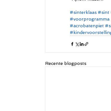
#sinterklaas
#sint
#voorprogramma
#acrobatenpiet
#s
#kindervoorstellin
Recente blogposts