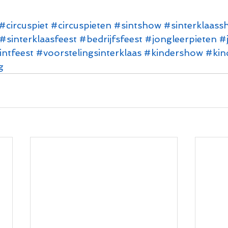
#circuspiet
#circuspieten
#sintshow
#sinterklaass
#sinterklaasfeest
#bedrijfsfeest
#jongleerpieten
#
intfeest
#voorstelingsinterklaas
#kindershow
#kin
g