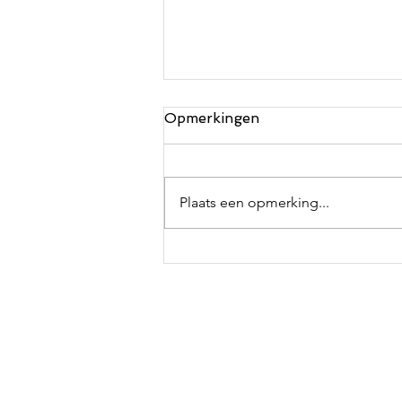
Opmerkingen
Plaats een opmerking...
Nieuwe video:
Kinderboekenweek 2024 -
Voorstelling thema “Lekker
eigenwijs” - Theater -
Schoolvoorstelling -
Kindervoorstelling -
Kindertheater -
Schooltheater -