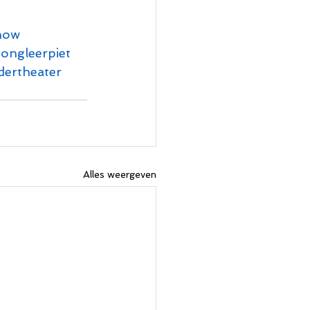
how
jongleerpiet
dertheater
Alles weergeven