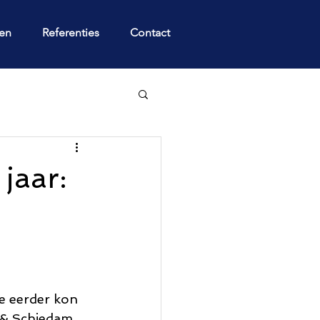
gen
Referenties
Contact
jaar:
je eerder kon 
 & Schiedam. 