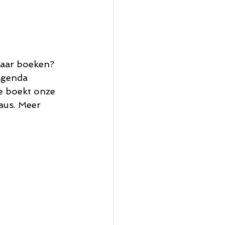
 jaar boeken? 
agenda 
je boekt onze 
aus. Meer 