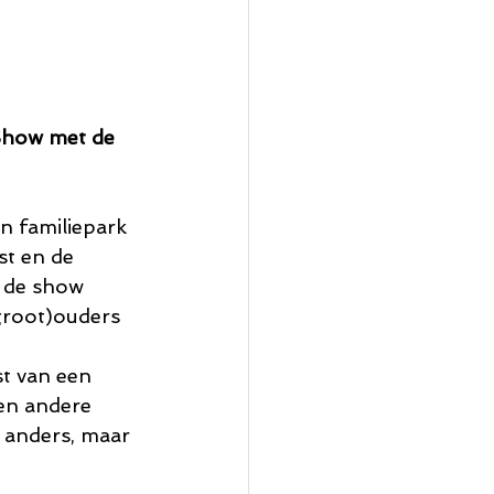
 Show met de 
in familiepark 
t en de 
 de show 
groot)ouders 
t van een 
een andere 
n anders, maar 