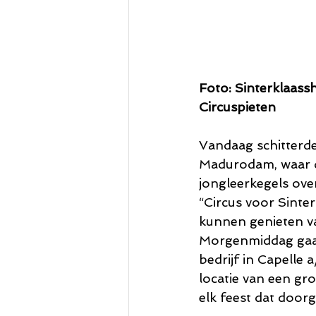
Foto: Sinterklaass
Circuspieten
Vandaag schitterden
Madurodam, waar de
jongleerkegels ove
“Circus voor Sinte
kunnen genieten va
Morgenmiddag gaan
bedrijf in Capelle 
locatie van een gr
elk feest dat door