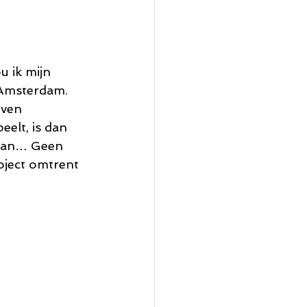
 ik mijn 
 Amsterdam. 
even 
eelt, is dan 
gaan… Geen 
oject omtrent 