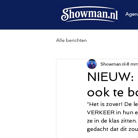
Agen
Alle berichten
Showman.nl
8 mr
NIEUW: D
ook te 
“Het is zover! De l
VERKEER in hun eig
ze in de klas zitte
gedacht dat dit zo