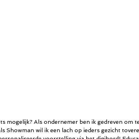
ts mogelijk? Als ondernemer ben ik gedreven om t
als Showman wil ik een lach op ieders gezicht tover
rsonaliseerde voorstelling via het digibord! Educat