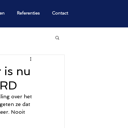
gen
Referenties
Contact
 is nu
ORD
ling over het 
geten ze dat 
keer. Nooit 