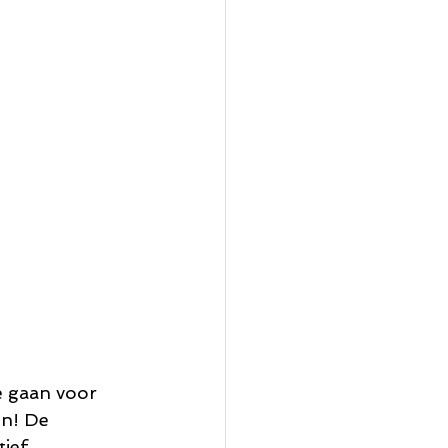
e gaan voor 
en! De 
ief, 