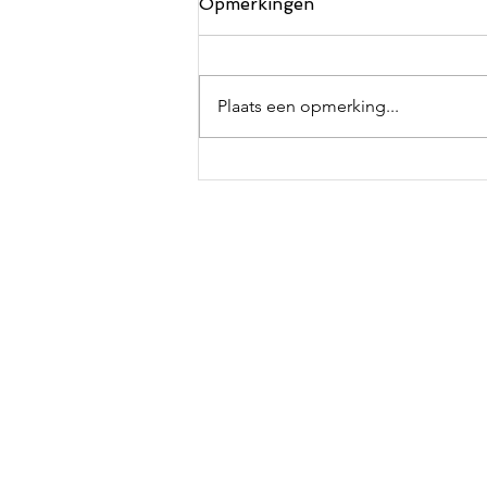
Opmerkingen
Plaats een opmerking...
Nieuwe video:
Kinderboekenweek 2024 -
Voorstelling thema “Lekker
eigenwijs” - Theater -
Schoolvoorstelling -
Kindervoorstelling -
Kindertheater -
Schooltheater -
Goochelaar -
Kinderboeken week