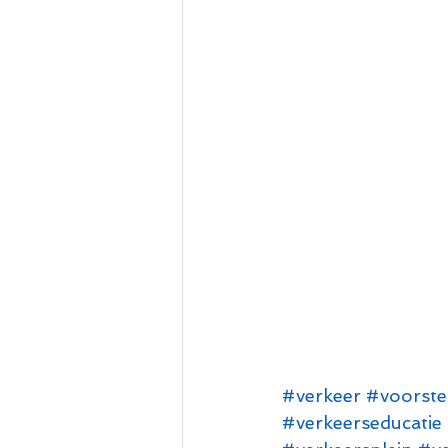
#verkeer
#voorstel
#verkeerseducatie