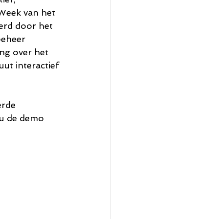
 Week van het 
erd door het 
beheer 
ng over het 
ut interactief 
erde 
nu de demo 