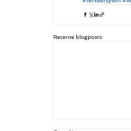
#verkeersplein
#v
Recente blogposts