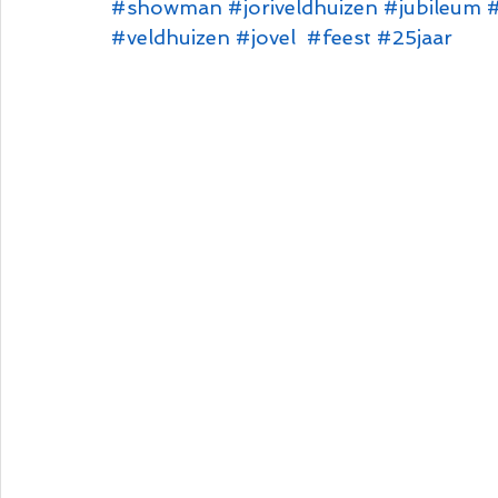
#showman
#joriveldhuizen
#jubileum
#
#veldhuizen
#jovel
#feest
#25jaar