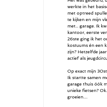
Het was gebeurd, d
werkte in het basis
met optreed spullen
te kijken en mijn v
met... garage. Ik 
kantoor, eerste v
26ste ging ik het o
kostuums én een ka
zijn? Hetzelfde jaar
actief als jeugdcirc
Op exact mijn 30ste
Ik startte samen m
garage thuis óók 
unieke fietsen? Ok
groeien…