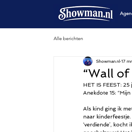
Agen
Alle berichten
Showman.nl
17 m
“Wall o
HET IS FEEST: 25 ja
Anekdote 15: “Mijn
Als kind ging ik me
naar kinderfeestje.
‘verdiende’, kocht 