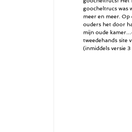
goocheltrucs! Het k
goocheltrucs was w
meer en meer. Op e
ouders het door had
mijn oude kamer…d
tweedehands site vo
(inmiddels versie 3