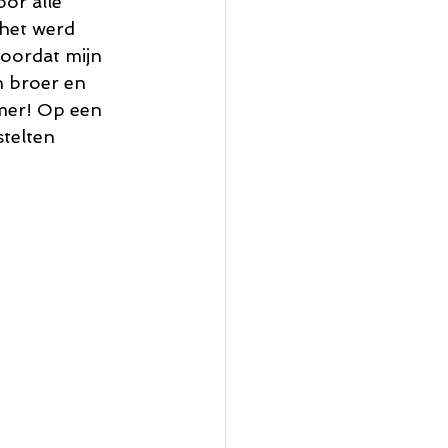
or alle 
het werd 
oordat mijn 
n broer en 
mer! Op een 
stelten 