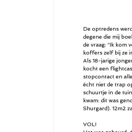
De optredens werden
degene die mij boek
de vraag: “Ik kom v
koffers zelf bij ze 
Als 18-jarige jonge
kocht een flightcas
stopcontact en all
écht niet de trap 
schuurtje in de tui
kwam: dit was geno
Shurgard). 12m2 za
VOL! 