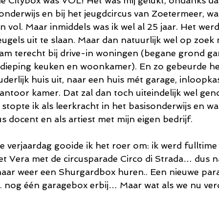
e Citybox was VOL! Het was mij gelukt, ondanks da
onderwijs en bij het jeugdcircus van Zoetermeer, wa
 vol. Maar inmiddels was ik wel al 25 jaar. Het werd
leugels uit te slaan. Maar dan natuurlijk wel op zoek
kwam terecht bij drive-in woningen (begane grond ga
erdieping keuken en woonkamer). En zo gebeurde h
uderlijk huis uit, naar een huis mét garage, inloopka
ntoor kamer. Dat zal dan toch uiteindelijk wel ge
 stopte ik als leerkracht in het basisonderwijs en was
us docent en als artiest met mijn eigen bedrijf.
 verjaardag gooide ik het roer om: ik werd fulltime 
et Vera met de circusparade Circo di Strada… dus n
maar weer een Shurgardbox huren.. Een nieuwe para
.. nog één garagebox erbij… Maar wat als we nu verd