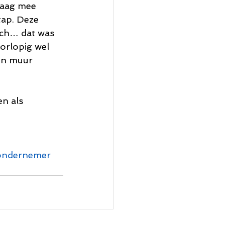
raag mee 
tap. Deze 
och… dat was 
oorlopig wel 
jn muur 
n als 
ndernemer