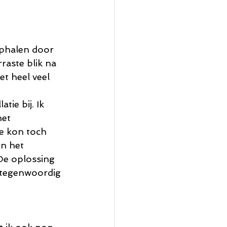
 ophalen door 
raste blik na 
t heel veel 
ie bij. Ik 
het 
e kon toch 
n het 
 De oplossing 
 (tegenwoordig 