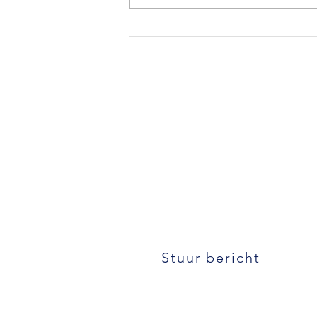
Nieuwe video:
Kinderboekenweek 2024 -
Voorstelling thema “Lekker
eigenwijs” - Theater -
Schoolvoorstelling -
Kindervoorstelling -
Kindertheater -
Schooltheater -
Goochelaar -
Kinderboeken week
Stuur bericht