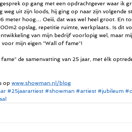
gesprek op gang met een opdrachtgever waar ik g
 weg uit zijn loods, hij ging op naar zijn volgende s
6 meter hoog… Oeiii, dat was wel heel groot. En t
00m2 opslag, repetitie ruimte, werkplaats.. Is dit v
twikkeling van mijn bedrijf voorlopig wel, maar mi
n voor mijn eigen “Wall of fame”!
f fame” de samenvatting van 25 jaar, met élk optrede
s op 
www.showman.nl/blog
aar
#25jaarartiest
#showman
#artiest
#jubileum
#o
aal