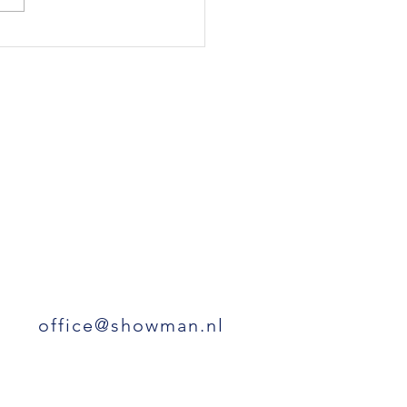
stelling
derboekenweek 2024:
thema is 'Lekker
nwijs' - Show -
ter - Voorstelling op
ol - Met de showman!
office@showman.nl