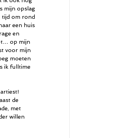
t ik ook nog 
s mijn opslag 
 tijd om rond 
 naar een huis 
rage en 
et… op mijn 
st voor mijn 
noeg moeten 
 ik fulltime 
artiest!
aast de 
de, met 
er willen 