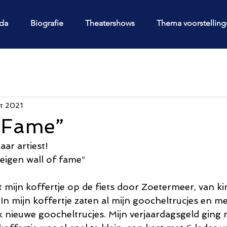
da
Biografie
Theatershows
Thema voorstellin
rt 2021
f Fame”
ar artiest!
 eigen wall of fame”
t mijn koffertje op de fiets door Zoetermeer, van ki
 In mijn koffertje zaten al mijn goocheltrucjes en me
ik nieuwe goocheltrucjes. Mijn verjaardagsgeld ging