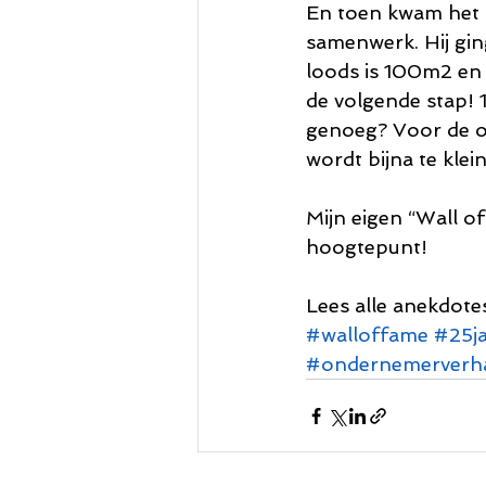
En toen kwam het 
samenwerk. Hij ging
loods is 100m2 en 
de volgende stap! 1
genoeg? Voor de on
wordt bijna te klei
Mijn eigen “Wall o
hoogtepunt!
Lees alle anekdote
#walloffame
#25j
#ondernemerverh