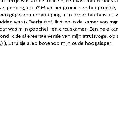
offertje was al snel te klein, een kast met 6 lades vo
el genoeg, toch? Maar het groeide en het groeide, 
en gegeven moment ging mijn broer het huis uit, v
den was ik “verhuisd”. Ik sliep in de kamer van mij
at was mijn goochel- en circuskamer. Een hele ka
nd ik de allereerste versie van mijn struisvogel op 
 ;) ), Struisje sliep bovenop mijn oude hoogslaper. 