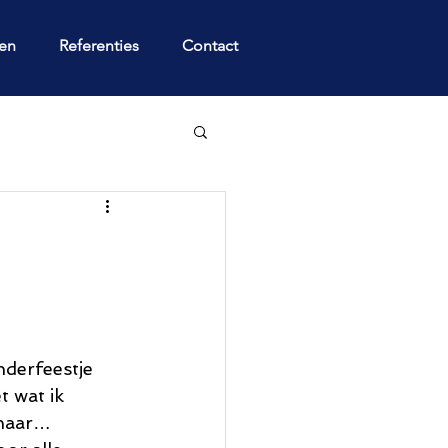
gen
Referenties
Contact
nderfeestje 
t wat ik 
 naar… 