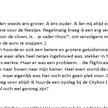
 steeds iets groter, ik iets ouder. Ik liet mij altijd
te voor de feestjes. Regelmatig kreeg ik een erg ver
oor de clown, is… je vader thuis?”, om vervolgens me
in de auto te stappen ;)
n hoorde er ook een betere en grotere geluidsinstallat
e waar alles heel netjes ingebouwd was, stekker in 
es werkte. Maar er was een probleem… die flightcas
op naar boven naar mijn kamer. Heel even stond die i
n, maar eigenlijk was hier toch echt geen plek voor.
eg voor altijd! Ik huurde een opslag bij de Citybox
l toch wel genoeg zijn?