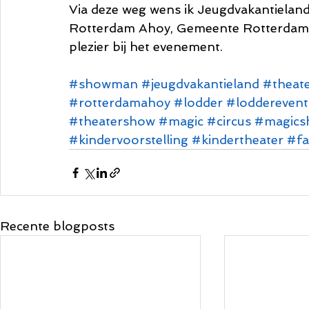
Via deze weg wens ik Jeugdvakantielan
Rotterdam Ahoy, Gemeente Rotterdam, e
plezier bij het evenement. 
#showman
#jeugdvakantieland
#theat
#rotterdamahoy
#lodder
#lodderevent
#theatershow
#magic
#circus
#magics
#kindervoorstelling
#kindertheater
#fa
Recente blogposts